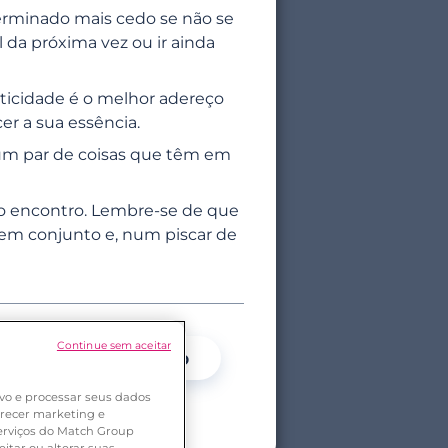
erminado mais cedo se não se
l da próxima vez ou ir ainda
ticidade é o melhor adereço
er a sua essência.
 um par de coisas que têm em
ro encontro. Lembre-se de que
 em conjunto e, num piscar de
Continue sem aceitar
Sim
Não
vo e processar seus dados
ferecer marketing e
serviços do Match Group