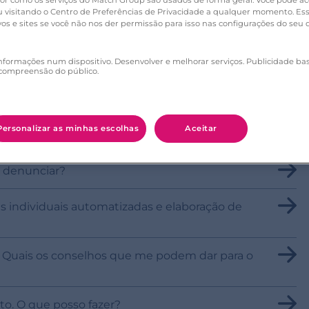
r como os serviços do Match Group são usados de forma geral. Você pode ace
ou visitando o Centro de Preferências de Privacidade a qualquer momento. Es
os e sites se você não nos der permissão para isso nas configurações do seu d
nformações num dispositivo. Desenvolver e melhorar serviços. Publicidade ba
compreensão do público.
Personalizar as minhas escolhas
Aceitar
gens com outros solteiros?
o denunciar?
s individuais automatizadas e elaboração de
o! Quais os conselhos que me podem dar para o
to. O que posso fazer?