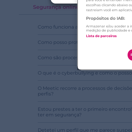
para você e entender melho
escolhas clicando abaixo 
Segurança online
rastreiam você em aplicativ
Propósitos do IAB:
Armazenar e/ou aceder a i
Como funciona a Verificação de Fotos?
medição de publicidade e 
Lista de parceiros
Como posso proteger o meu perfil?
Como são processadas as minhas mensa
O que é o cyberbullying e como o poss
O Meetic recorre a processos de decisõe
perfis?
Estou prestes a ter o primeiro encontr
ter em segurança?
Detetei um perfil que me parece suspei