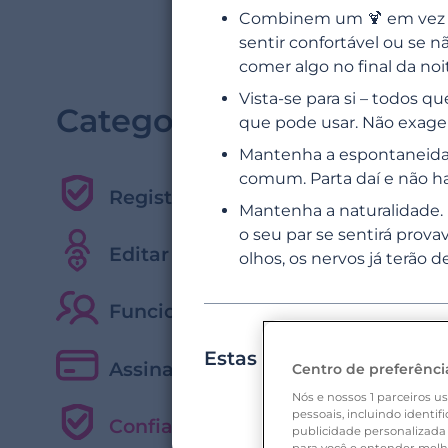
Combinem um 🍹 em vez de
sentir confortável ou se n
comer algo no final da noit
Vista-se para si – todos 
Categorias
que pode usar. Não exagere
Mantenha a espontaneidad
comum. Parta daí e não ha
Registo e início rápido
Mantenha a naturalidade.
o seu par se sentirá pro
Editar o meu perfil
olhos, os nervos já terão 
Funcionalidades, pesquisa e inter
Estas informações resp
Assinaturas e serviços pagos
Centro de preferênci
Nós e nossos
1
parceiros us
pessoais, incluindo identif
Confiança
publicidade personalizada 