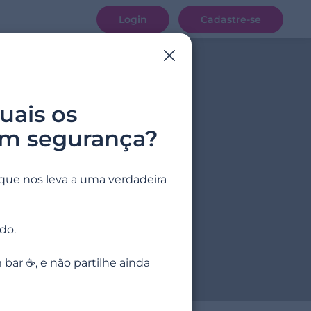
Login
Cadastre-se
uais os
em segurança?
que nos leva a uma verdadeira
do.
ar ☕, e não partilhe ainda