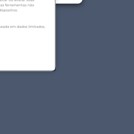
itar ou alterar suas
sas ferramentas não
ispositivo.
seada em dados limitados,