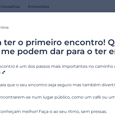
Conselhos
Entrevistas
nline
Ajuda online
a ter o primeiro encontro! Q
 me podem dar para o ter 
Todas as respostas às suas perguntas
ncontro é um dos passos mais importantes no caminho 
 💕
Exemplos de pesquisa: « email »
ara que o seu encontro seja seguro mas também diverti
ncontrarem-se num lugar público, como um café ou um b
onheçam melhor! Faça-o ao seu ritmo, sem pressas.