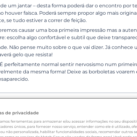
 um jantar – desta forma poderá dar o encontro por t
CATEGORIAS
PERGUNTAS FREQUENTES
ão houver faísca. Poderá sempre propor algo mais origina
e, se tudo estiver a correr de feição.
queremos causar uma boa primeira impressão mas a auten
: escolha algo confortável e subtil que deixe transparec
e. Não pense muito sobre o que vai dizer. Já conhece
verá gelo que resista!
 É perfeitamente normal sentir nervosismo num primei
vavelmente da mesma forma! Deixe as borboletas voarem
desaparecido.
ações
ondem à sua pergunta?
as de privacidade
amos ferramentas para armazenar e/ou acessar informações no seu dispositi
icadores únicos, para fornecer nosso serviço, entender como ele é utilizado, o
ou não personalizada, habilitar funcionalidades sociais, recomendar outros 