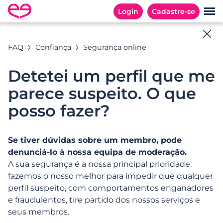
Login
Cadastre-se
Ajuda online
FAQ
Confiança
Segurança online
Todas as respostas às suas perguntas
Detetei um perfil que me
parece suspeito. O que
posso fazer?
Exemplos de pesquisa: « email »
Se tiver dúvidas sobre um membro, pode
denunciá-lo à nossa equipa de moderação.
CATEGORIAS
PERGUNTAS FREQUENTES
A sua segurança é a nossa principal prioridade:
fazemos o nosso melhor para impedir que qualquer
Categorias
perfil suspeito, com comportamentos enganadores
e fraudulentos, tire partido dos nossos serviços e
seus membros.
Registo e início rápido