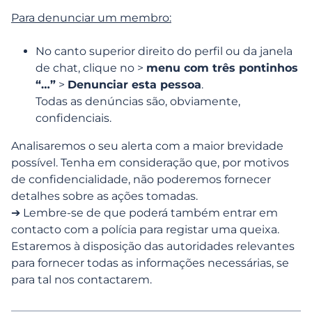
Para denunciar um membro:
Editar o meu perfil
No canto superior direito do perfil ou da janela
Funcionalidades, pesquisa e
de chat, clique no >
menu com três pontinhos
interações
“…”
>
Denunciar esta pessoa
.
Todas as denúncias são, obviamente,
confidenciais.
Assinaturas e serviços pagos
Analisaremos o seu alerta com a maior brevidade
Confiança
possível. Tenha em consideração que, por motivos
de confidencialidade, não poderemos fornecer
Segurança online
detalhes sobre as ações tomadas.
➔ Lembre-se de que poderá também entrar em
contacto com a polícia para registar uma queixa.
Como funciona a Verificação de Fotos?
Estaremos à disposição das autoridades relevantes
para fornecer todas as informações necessárias, se
Como posso proteger o meu perfil?
para tal nos contactarem.