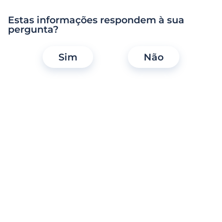
Como são processadas as minhas
mensagens com outros solteiros?
Estas informações respondem à sua
pergunta?
O que é o cyberbullying e como o posso
denunciar?
Sim
Não
O Meetic recorre a processos de decisões
individuais automatizadas e elaboração de
perfis?
Estou prestes a ter o primeiro encontro!
Quais os conselhos que me podem dar para
o ter em segurança?
Detetei um perfil que me parece suspeito.
O que posso fazer?
Um momento... estes perfis são todos
autênticos? Como posso ter a certeza?