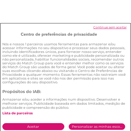
Como posso eliminar a minha conta?
Continue sem aceitar
Centro de preferências de privacidade
Como posso garantir a minha
Nós e nossos
1
parceiros usamos ferramentas para armazenar e/ou
segurança no site?
acessar informações no seu dispositivo e processar seus dados pessoais,
incluindo identificadores únicos, para fornecer nosso serviço, entender
como ele é utilizado, oferecer marketing e publicidade personalizada ou
não personalizada, habilitar funcionalidades sociais, recomendar outros
serviços do Match Group para você e entender melhor como os serviços
do Match Group são usados de forma geral. Você pode aceitar ou alterar
suas escolhas clicando abaixo ou visitando o Centro de Preferências de
Privacidade a qualquer momento. Essas ferramentas não rastreiam você
em aplicativos e sites se você não nos der permissão para isso nas
configurações do seu dispositivo.
Condições Gerais
Política de privacidade
Propósitos do IAB:
Política de utilização de cookies
Armazenar e/ou aceder a informações num dispositivo. Desenvolver e
Denunciar conteúdo ilegal
melhorar serviços. Publicidade baseada em dados limitados, medição de
publicidade e compreensão do público.
© 2026 by
Meetic
Lista de parceiros
Aceitar
Personalizar as minhas escolhas