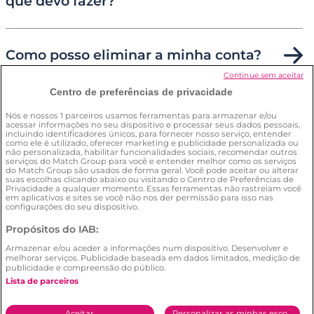
que devo fazer?
Como posso eliminar a minha conta?
Continue sem aceitar
Centro de preferências de privacidade
Como posso garantir a minha
Nós e nossos
1
parceiros usamos ferramentas para armazenar e/ou
segurança no site?
acessar informações no seu dispositivo e processar seus dados pessoais,
incluindo identificadores únicos, para fornecer nosso serviço, entender
como ele é utilizado, oferecer marketing e publicidade personalizada ou
não personalizada, habilitar funcionalidades sociais, recomendar outros
serviços do Match Group para você e entender melhor como os serviços
do Match Group são usados de forma geral. Você pode aceitar ou alterar
suas escolhas clicando abaixo ou visitando o Centro de Preferências de
Privacidade a qualquer momento. Essas ferramentas não rastreiam você
em aplicativos e sites se você não nos der permissão para isso nas
configurações do seu dispositivo.
Condições Gerais
Política de privacidade
Propósitos do IAB:
Política de utilização de cookies
Armazenar e/ou aceder a informações num dispositivo. Desenvolver e
Denunciar conteúdo ilegal
melhorar serviços. Publicidade baseada em dados limitados, medição de
publicidade e compreensão do público.
© 2026 by
Meetic
Lista de parceiros
Aceitar
Personalizar as minhas escolhas