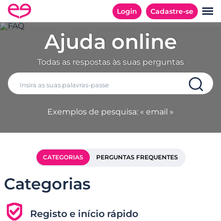
Login
Cadastre-se
Ajuda online
Todas as respostas às suas perguntas
Exemplos de pesquisa: « email »
CATEGORIAS
PERGUNTAS FREQUENTES
Categorias
Registo e início rápido