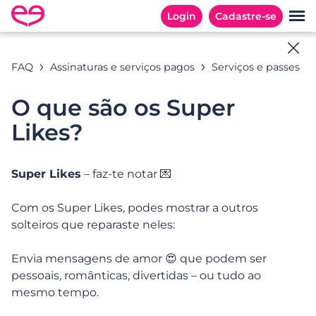
Login
Cadastre-se
Ajuda online
FAQ
Assinaturas e serviços pagos
Serviços e passes
Todas as respostas às suas perguntas
O que são os Super
Likes?
Exemplos de pesquisa: « email »
Super Likes
– faz-te notar 💌
Com os Super Likes, podes mostrar a outros
solteiros que reparaste neles:
CATEGORIAS
PERGUNTAS FREQUENTES
Categorias
Envia mensagens de amor 😍 que podem ser
pessoais, românticas, divertidas – ou tudo ao
mesmo tempo.
Registo e início rápido