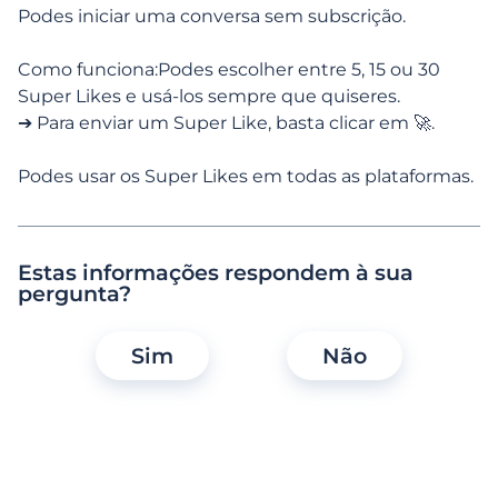
Podes iniciar uma conversa sem subscrição.
Editar o meu perfil
Como funciona:Podes escolher entre 5, 15 ou 30
Super Likes e usá-los sempre que quiseres.
Funcionalidades, pesquisa e
➔ Para enviar um Super Like, basta clicar em 🚀.
interações
Podes usar os Super Likes em todas as plataformas.
Assinaturas e serviços pagos
Serviços e passes
Estas informações respondem à sua
pergunta?
Como funcionam as ofertas especiais?
Sim
Não
O que são as opções Essencial e Premium?
Como funciona o Boost?
Como ativo o Modo Privado?